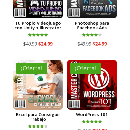
Tu Propio Videojuego
Photoshop para
con Unity + Illustrator
Facebook Ads
Valorado
Valorado
El
El
El
El
$
49.99
$
24.99
$
49.99
$
24.99
con
con
5.00
4.00
precio
precio
precio
precio
de 5
de 5
original
actual
original
actual
era:
es:
era:
es:
¡Oferta!
¡Oferta!
$49.99.
$24.99.
$49.99.
$24.99.
Excel para Conseguir
WordPress 101
Trabajo
Valorado