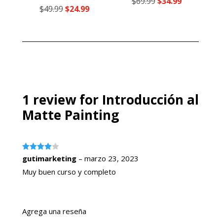
El
El
$
69.99
$
34.99
con
Valorado
El
El
$
49.99
$
24.99
5.00
con
precio
precio
de 5
4.00
precio
precio
de 5
original
actual
original
actual
era:
es:
era:
es:
$69.99.
$34.99.
$49.99.
$24.99.
1 review for
Introducción al
Matte Painting
Valorado
gutimarketing
–
marzo 23, 2023
con
4
de
5
Muy buen curso y completo
Agrega una reseña