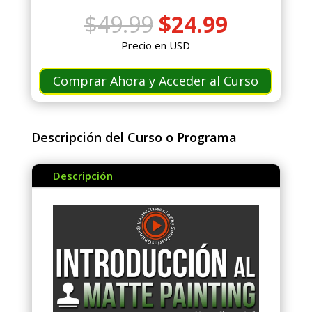
El
El
$
49.99
$
24.99
precio
precio
Precio en USD
original
actual
era:
es:
Comprar Ahora y Acceder al Curso
$49.99.
$24.99.
Descripción del Curso o Programa
Descripción