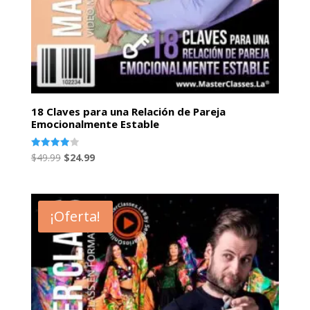
18 Claves para una Relación de Pareja
Emocionalmente Estable
El
El
Valorado
$
49.99
$
24.99
con
precio
precio
4.00
de 5
original
actual
era:
es:
¡Oferta!
$49.99.
$24.99.