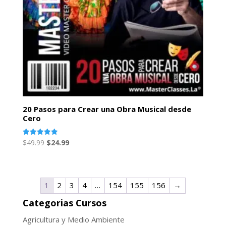
20 Pasos para Crear una Obra Musical desde
Cero
El
El
Valorado
$
49.99
$
24.99
con
precio
precio
5.00
de 5
original
actual
era:
es:
1
2
3
4
…
154
155
156
→
$49.99.
$24.99.
Categorias Cursos
Agricultura y Medio Ambiente