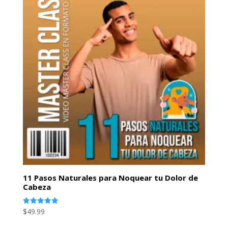
$49.99.
$24.99.
11 Pasos Naturales para Noquear tu Dolor de
Cabeza
Valorado
$
49.99
con
5.00