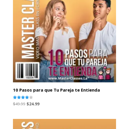
10 Pasos para que Tu Pareja te Entienda
El
El
Valorado
$
49.99
$
24.99
con
precio
precio
4.00
de 5
original
actual
era:
es: