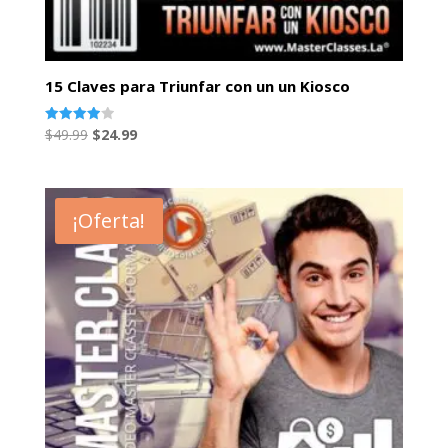
15 Claves para Triunfar con un un Kiosco
El
El
Valorado
$
49.99
$
24.99
con
precio
precio
4.00
de 5
original
actual
era:
es:
¡Oferta!
$49.99.
$24.99.