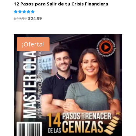
12 Pasos para Salir de tu Crisis Financiera
El
El
Valorado
$
49.99
$
24.99
con
precio
precio
5.00
de 5
original
actual
era:
es:
¡Oferta!
$49.99.
$24.99.