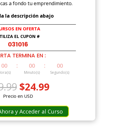
cas a fondo tu emprendimiento.
a la descripción abajo
URSOS EN OFERTA
TILIZA EL CUPÓN #
031016
RTA TERMINA EN :
:
:
00
00
00
ora(s)
Minuto(s)
Segundo(s)
El
El
9.99
$
24.99
precio
precio
Precio en USD
original
actual
era:
es:
hora y Acceder al Curso
$49.99.
$24.99.