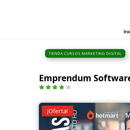
Ini
TIENDA CURSOS MARKETING DIGITAL
Emprendum Software
Valorad
o con
4.00
de
¡Oferta!
5 en
base a
valoraci
ón de