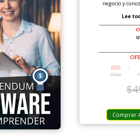
negocio y conoz
Lee tod
C
U
OFE
:
000
Día(s)
H
$
4
Comprar A