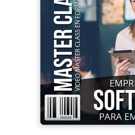
un
cliente