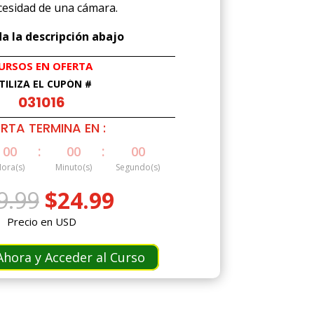
cesidad de una cámara.
a la descripción abajo
URSOS EN OFERTA
TILIZA EL CUPÓN #
031016
RTA TERMINA EN :
:
:
00
00
00
ora(s)
Minuto(s)
Segundo(s)
El
El
9.99
$
24.99
precio
precio
Precio en USD
original
actual
era:
es:
hora y Acceder al Curso
$49.99.
$24.99.