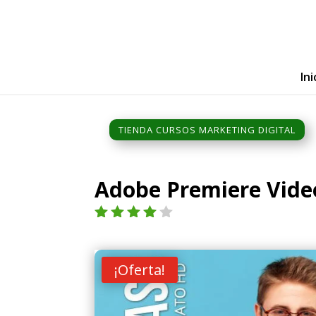
Ini
TIENDA CURSOS MARKETING DIGITAL
Adobe Premiere Vide
Valorad
o con
4.00
de
¡Oferta!
5 en
base a
valoraci
ón de