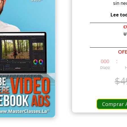
sin ne
Lee tod
C
U
OFE
:
000
Día(s)
H
$
4
Comprar A