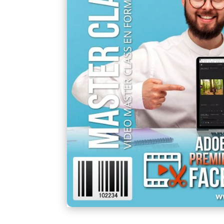
un
cliente