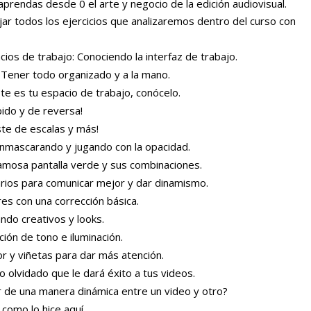
rendas desde 0 el arte y negocio de la edición audiovisual.
jar todos los ejercicios que analizaremos dentro del curso con
ios de trabajo: Conociendo la interfaz de trabajo.
 Tener todo organizado y a la mano.
ste es tu espacio de trabajo, conócelo.
pido y de reversa!
ste de escalas y más!
nmascarando y jugando con la opacidad.
famosa pantalla verde y sus combinaciones.
rios para comunicar mejor y dar dinamismo.
res con una corrección básica.
ndo creativos y looks.
ción de tono e iluminación.
or y viñetas para dar más atención.
o olvidado que le dará éxito a tus videos.
 de una manera dinámica entre un video y otro?
como lo hice aquí.