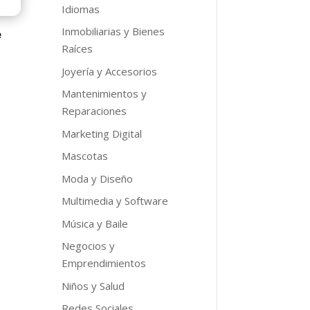
9.
Idiomas
Inmobiliarias y Bienes
e
Raíces
Joyería y Accesorios
Mantenimientos y
o
Reparaciones
l
Marketing Digital
9.
Mascotas
Moda y Diseño
Multimedia y Software
Música y Baile
Negocios y
Emprendimientos
Niños y Salud
Redes Sociales