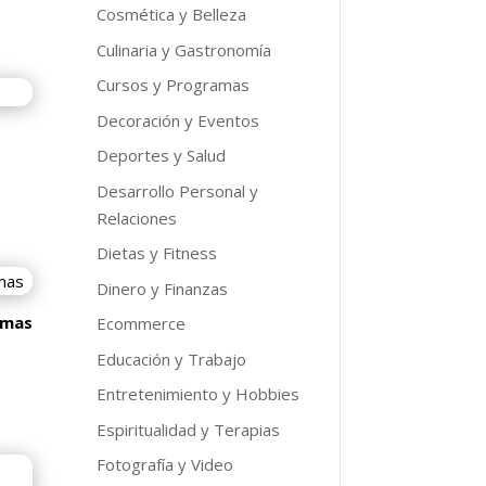
Cosmética y Belleza
o
Culinaria y Gastronomía
l
Cursos y Programas
9.
Decoración y Eventos
Deportes y Salud
Desarrollo Personal y
o
Relaciones
l
Dietas y Fitness
Dinero y Finanzas
9.
omas
Ecommerce
Educación y Trabajo
Entretenimiento y Hobbies
o
Espiritualidad y Terapias
l
Fotografía y Video