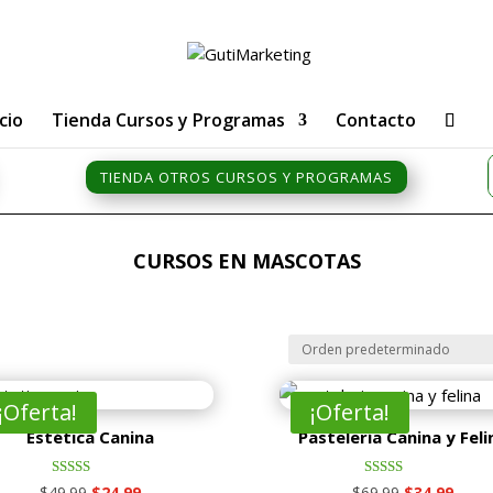
icio
Tienda Cursos y Programas
Contacto
TIENDA OTROS CURSOS Y PROGRAMAS
CURSOS EN MASCOTAS
¡Oferta!
¡Oferta!
Estética Canina
Pastelería Canina y Feli
Valorado
Valorado
El
El
El
El
$
49.99
$
24.99
$
69.99
$
34.99