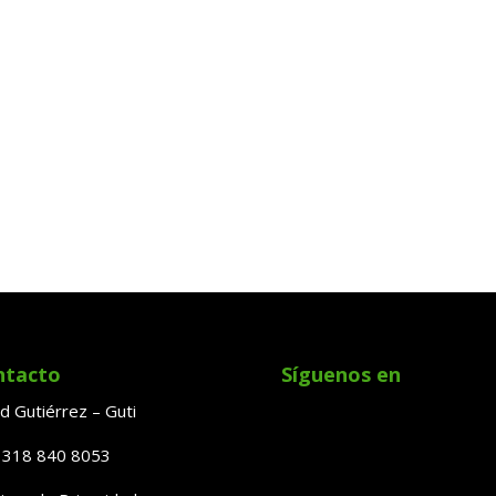
ntacto
Síguenos en
d Gutiérrez – Guti
: 318 840 8053