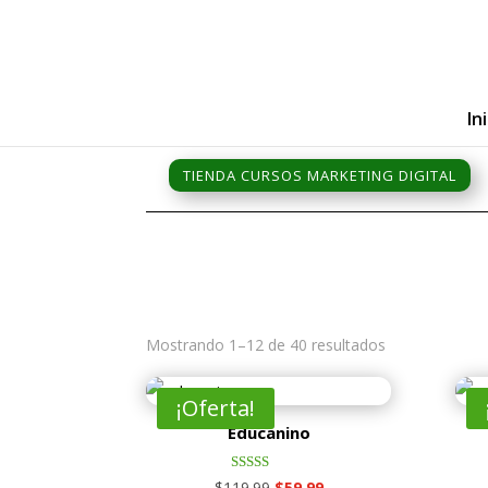
In
TIENDA CURSOS MARKETING DIGITAL
Mostrando 1–12 de 40 resultados
¡Oferta!
Educanino
Valorado
El
El
$
119.99
$
59.99