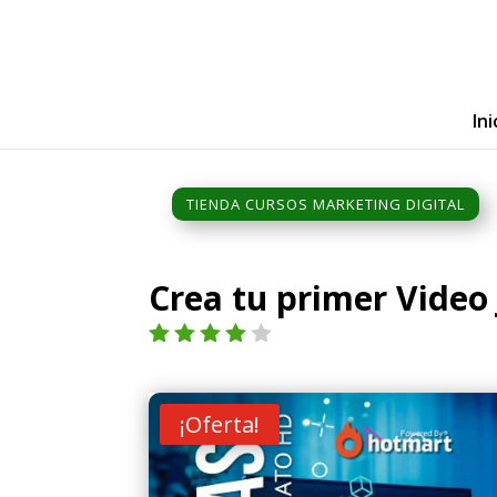
Ini
TIENDA CURSOS MARKETING DIGITAL
Crea tu primer Video
Valorad
o con
4.00
de
¡Oferta!
5 en
base a
valoraci
ón de