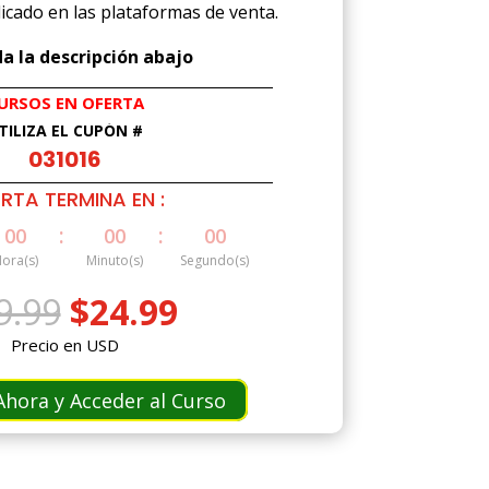
licado en las plataformas de venta.
a la descripción abajo
URSOS EN OFERTA
TILIZA EL CUPÓN #
031016
RTA TERMINA EN :
:
:
00
00
00
ora(s)
Minuto(s)
Segundo(s)
El
El
9.99
$
24.99
precio
precio
Precio en USD
original
actual
era:
es:
hora y Acceder al Curso
$49.99.
$24.99.