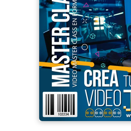
un
cliente