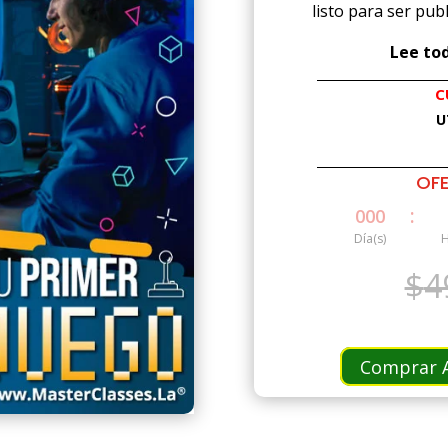
listo para ser pub
Lee tod
C
U
OFE
:
000
Día(s)
H
$
4
Comprar A