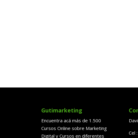
Gutimarketing
Co
Encuentra acá más de 1.500
Davi
Cursos Online sobre Marketing
Cel 
Digital y Cursos en diferentes