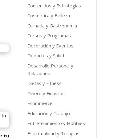
Contenidos y Estrategias
Cosmética y Belleza
o
l
Culinaria y Gastronomía
Cursos y Programas
9.
Decoración y Eventos
Deportes y Salud
Desarrollo Personal y
Relaciones
Dietas y Fitness
o
l
Dinero y Finanzas
Ecommerce
9.
Educación y Trabajo
Entretenimiento y Hobbies
Espiritualidad y Terapias
r tu