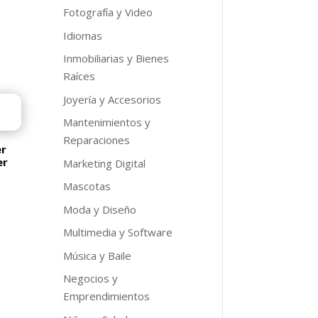
Fotografía y Video
Idiomas
Inmobiliarias y Bienes
o
Raíces
l
Joyería y Accesorios
9.
Mantenimientos y
Reparaciones
er
er
Marketing Digital
Mascotas
Moda y Diseño
o
Multimedia y Software
l
Música y Baile
9.
Negocios y
Emprendimientos