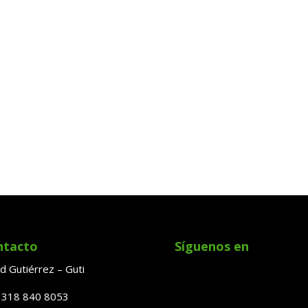
ntacto
Síguenos en
d Gutiérrez – Guti
: 318 840 8053