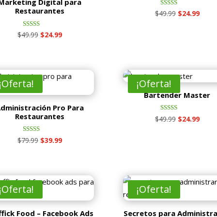
Marketing Digital para
Restaurantes
Valorado
El
El
$
49.99
$
24.99
con
4.00
precio
preci
de 5
Valorado
El
El
$
49.99
$
24.99
original
actua
con
4.00
precio
precio
era:
es:
de 5
original
actual
$49.99.
$24.9
era:
es:
¡Oferta!
¡Oferta!
$49.99.
$24.99.
Bartender Master
dministración Pro Para
Restaurantes
Valorado
El
El
$
49.99
$
24.99
con
5.00
precio
preci
de 5
Valorado
El
El
$
79.99
$
39.99
original
actua
con
5.00
precio
precio
era:
es:
de 5
original
actual
$49.99.
$24.9
era:
es:
¡Oferta!
¡Oferta!
$79.99.
$39.99.
ffick Food – Facebook Ads
Secretos para Administra