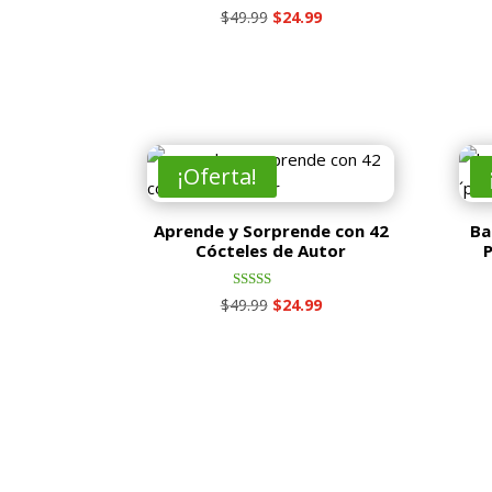
Valorado
El
El
$
49.99
$
24.99
con
5.00
precio
precio
de 5
original
actual
era:
es:
$49.99.
$24.99.
¡Oferta!
Aprende y Sorprende con 42
Ba
Cócteles de Autor
P
Valorado
El
El
$
49.99
$
24.99
con
4.00
precio
precio
de 5
original
actual
era:
es:
$49.99.
$24.99.