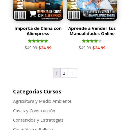
Importa de China con
Aprende a Vender tus
Aliexpress
Manualidades Online
Valorado
Valorado
El
El
El
El
$
49.99
$
24.99
$
49.99
$
24.99
con
con
5.00
4.00
precio
precio
precio
precio
de 5
de 5
original
actual
original
actual
era:
es:
era:
es:
1
2
→
$49.99.
$24.99.
$49.99.
$24.99.
Categorias Cursos
Agricultura y Medio Ambiente
Casas y Construcción
Contenidos y Estrategias
Cosmética y Belleza