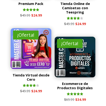
Premium Pack
Tienda Online de
Camisetas con
Teespring
Valorado
El
El
$
49.99
$
24.99
con
5.00
precio
precio
de 5
Valorado
El
El
$
49.99
$
24.99
con
original
actual
4.00
precio
precio
de 5
era:
es:
¡Oferta!
original
actual
$49.99.
$24.99.
era:
es:
¡Oferta!
$49.99.
$24.99.
Tienda Virtual desde
Cero
Ecommerce de
Productos Digitales
Valorado
El
El
$
49.99
$
24.99
con
4.00
precio
precio
de 5
Valorado
El
El
$
69.99
$
34.99
con
original
actual
5.00
precio
precio