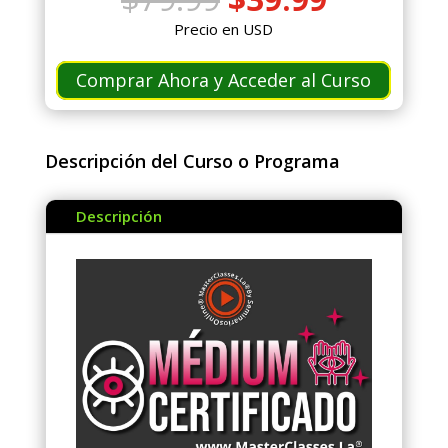
precio
precio
Precio en USD
original
actual
era:
es:
Comprar Ahora y Acceder al Curso
$79.99.
$39.99.
Descripción del Curso o Programa
Descripción