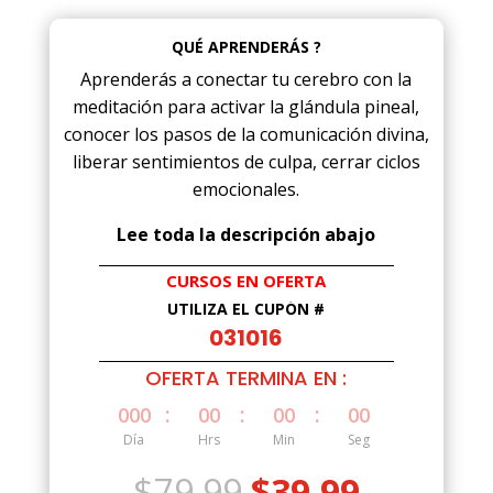
QUÉ APRENDERÁS ?
Aprenderás a conectar tu cerebro con la
meditación para activar la glándula pineal,
conocer los pasos de la comunicación divina,
liberar sentimientos de culpa, cerrar ciclos
emocionales.
Lee toda la descripción abajo
CURSOS EN OFERTA
UTILIZA EL CUPÓN #
031016
OFERTA TERMINA EN :
:
:
:
000
00
00
00
Día
Hrs
Min
Seg
El
El
$
79.99
$
39.99