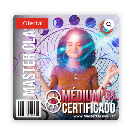
Valorad
o con
4.00
de
5 en
¡Oferta!
base a
valoraci
ón de
un
cliente