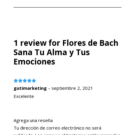
original
actual
original
actual
era:
es:
era:
es:
$49.99.
$24.99.
$49.99.
$24.99.
1 review for
Flores de Bach
Sana Tu Alma y Tus
Emociones
Valorado
gutimarketing
–
septiembre 2, 2021
con
5
de 5
Excelente
Agrega una reseña
Tu dirección de correo electrónico no será