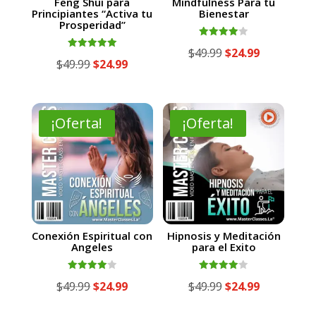
Feng Shui para
Mindfulness Para tu
Principiantes “Activa tu
Bienestar
Prosperidad”
Valorado
El
El
$
49.99
$
24.99
con
Valorado
El
El
$
49.99
$
24.99
4.00
con
precio
precio
de 5
5.00
precio
precio
de 5
original
actual
original
actual
era:
es:
era:
es:
¡Oferta!
¡Oferta!
$49.99.
$24.99.
$49.99.
$24.99.
Conexión Espiritual con
Hipnosis y Meditación
Angeles
para el Exito
Valorado
Valorado
El
El
El
El
$
49.99
$
24.99
$
49.99
$
24.99
con
con
4.00
4.00
precio
precio
precio
precio
de 5
de 5