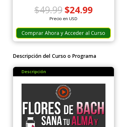
El
El
$
49.99
$
24.99
precio
precio
Precio en USD
original
actual
era:
es:
Comprar Ahora y Acceder al Curso
$49.99.
$24.99.
Descripción del Curso o Programa
Descripción