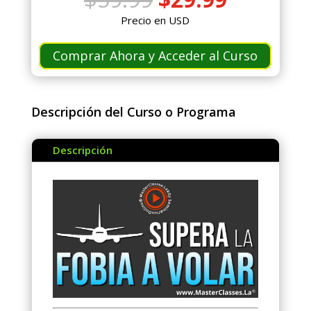
precio
precio
Precio en USD
original
actual
era:
es:
Comprar Ahora y Acceder al Curso
$59.99.
$29.99.
Descripción del Curso o Programa
Descripción