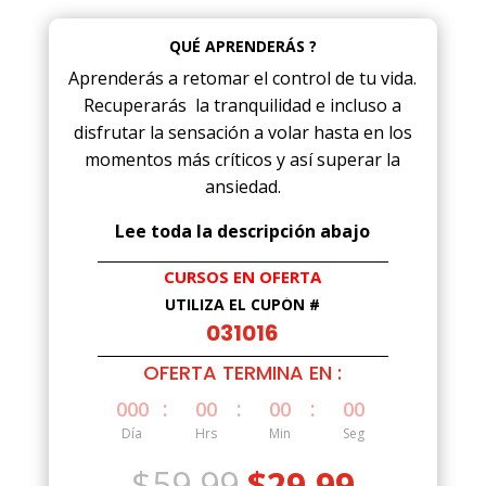
QUÉ APRENDERÁS ?
Aprenderás a retomar el control de tu vida.
Recuperarás la tranquilidad e incluso a
disfrutar la sensación a volar hasta en los
momentos más críticos y así superar la
ansiedad.
Lee toda la descripción abajo
CURSOS EN OFERTA
UTILIZA EL CUPÓN #
031016
OFERTA TERMINA EN :
:
:
:
000
00
00
00
Día
Hrs
Min
Seg
El
El
$
59.99
$
29.99