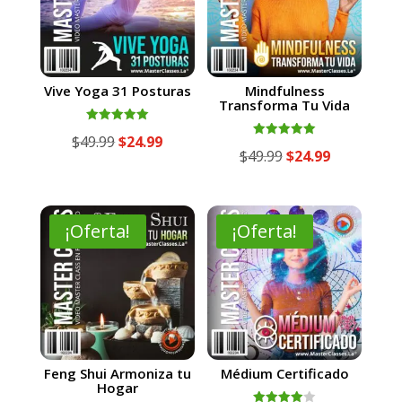
Vive Yoga 31 Posturas
Mindfulness
Transforma Tu Vida
Valorado
El
El
$
49.99
$
24.99
con
Valorado
El
El
$
49.99
$
24.99
5.00
con
precio
precio
de 5
5.00
precio
precio
de 5
original
actual
original
actual
era:
es:
era:
es:
¡Oferta!
¡Oferta!
$49.99.
$24.99.
$49.99.
$24.99.
Feng Shui Armoniza tu
Médium Certificado
Hogar