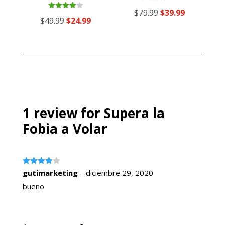
Valorado
El
El
$
79.99
$
39.99
con
Valorado
El
El
$
49.99
$
24.99
4.00
con
precio
precio
de 5
4.00
precio
precio
de 5
original
actual
original
actual
era:
es:
era:
es:
$79.99.
$39.99.
$49.99.
$24.99.
1 review for
Supera la
Fobia a Volar
Valorado
gutimarketing
–
diciembre 29, 2020
con
4
de
5
bueno