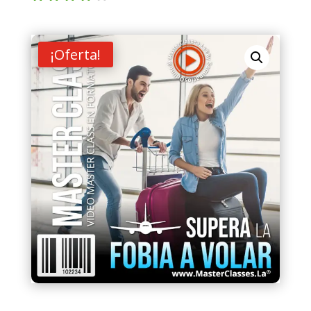
Valorad
o con
4.00
de
5 en
¡Oferta!
base a
valoraci
ón de
un
cliente