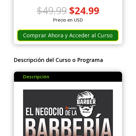
El
El
$
49.99
$
24.99
precio
precio
Precio en USD
original
actual
era:
es:
Comprar Ahora y Acceder al Curso
$49.99.
$24.99.
Descripción del Curso o Programa
Descripción