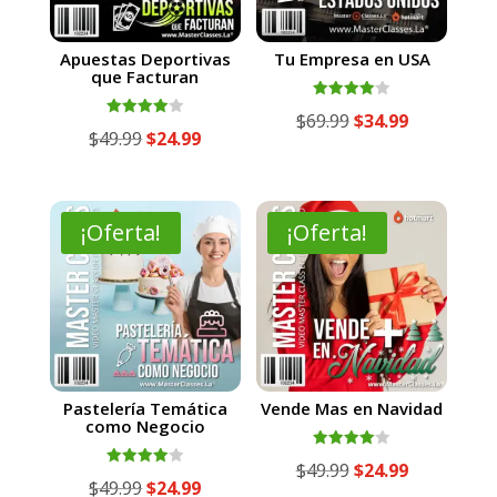
Apuestas Deportivas
Tu Empresa en USA
que Facturan
Valorado
El
El
$
69.99
$
34.99
con
Valorado
El
El
$
49.99
$
24.99
4.00
con
precio
precio
de 5
4.00
precio
precio
de 5
original
actual
original
actual
era:
es:
era:
es:
¡Oferta!
¡Oferta!
$69.99.
$34.99.
$49.99.
$24.99.
Pastelería Temática
Vende Mas en Navidad
como Negocio
Valorado
El
El
$
49.99
$
24.99
con
Valorado
El
El
$
49.99
$
24.99
4.00
con