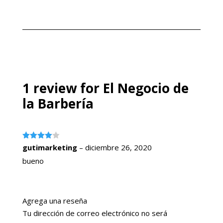
precio
precio
de 5
4.00
precio
precio
de 5
original
actual
original
actual
era:
es:
era:
es:
$49.99.
$24.99.
$49.99.
$24.99.
1 review for
El Negocio de
la Barbería
Valorado
gutimarketing
–
diciembre 26, 2020
con
4
de
5
bueno
Agrega una reseña
Tu dirección de correo electrónico no será