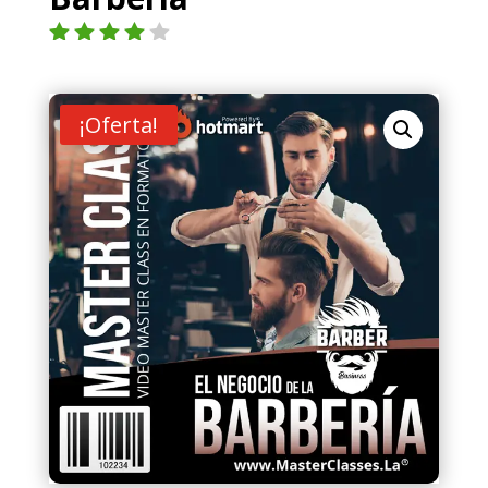
Valorad
o con
4.00
de
5 en
¡Oferta!
base a
valoraci
ón de
un
cliente