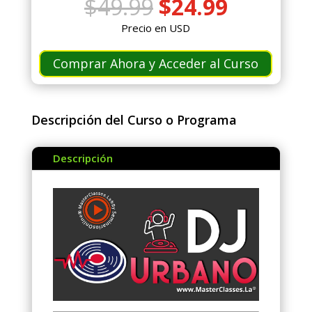
El
El
$
49.99
$
24.99
precio
precio
Precio en USD
original
actual
era:
es:
Comprar Ahora y Acceder al Curso
$49.99.
$24.99.
Descripción del Curso o Programa
Descripción