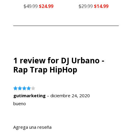
Valorado
Valorado
El
El
El
El
$
49.99
$
24.99
$
29.99
$
14.99
con
con
4.00
4.00
precio
precio
precio
precio
de 5
de 5
original
actual
original
actual
era:
es:
era:
es:
$49.99.
$24.99.
$29.99.
$14.99.
1 review for
DJ Urbano -
Rap Trap HipHop
Valorado
gutimarketing
–
diciembre 24, 2020
con
4
de
5
bueno
Agrega una reseña