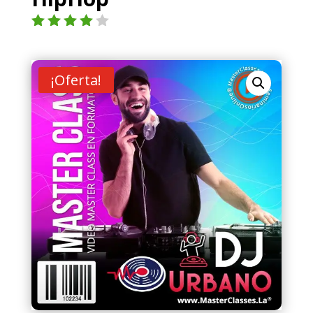
Valorad
o con
4.00
de
5 en
¡Oferta!
base a
valoraci
ón de
un
cliente