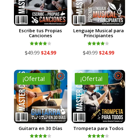
Escribe tus Propias
Lenguaje Musical para
Canciones
Principiantes
Valorado
Valorado
El
El
El
El
$
49.99
$
24.99
$
49.99
$
24.99
con
con
4.00
4.00
precio
precio
precio
precio
de 5
de 5
original
actual
original
actual
era:
es:
era:
es:
¡Oferta!
¡Oferta!
$49.99.
$24.99.
$49.99.
$24.99.
Guitarra en 30 Días
Trompeta para Todos