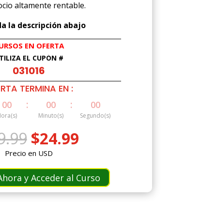
cio altamente rentable.
a la descripción abajo
URSOS EN OFERTA
TILIZA EL CUPÓN #
031016
RTA TERMINA EN :
:
:
00
00
00
ora(s)
Minuto(s)
Segundo(s)
El
El
9.99
$
24.99
precio
precio
Precio en USD
original
actual
era:
es:
hora y Acceder al Curso
$49.99.
$24.99.