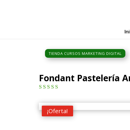
In
TIENDA CURSOS MARKETING DIGITAL
Fondant Pastelería Ar
Valorad
o con
4.00
de
¡Oferta!
5 en
base a
valoraci
ón de