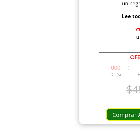
un nego
Lee tod
C
U
OFE
:
000
Día(s)
H
$
4
Comprar A