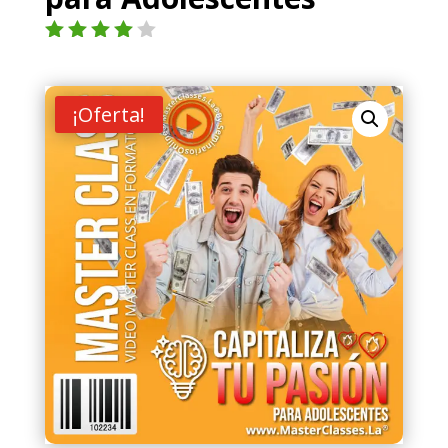
Valorad
o con
4.00
de
5 en
¡Oferta!
base a
valoraci
ón de
un
cliente