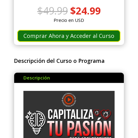
El
El
$
49.99
$
24.99
precio
precio
Precio en USD
original
actual
era:
es:
Comprar Ahora y Acceder al Curso
$49.99.
$24.99.
Descripción del Curso o Programa
Descripción