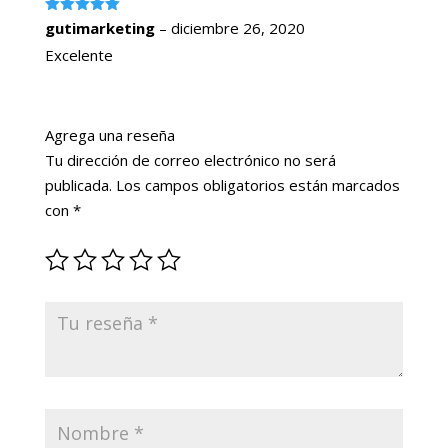
Valorado
gutimarketing
–
diciembre 26, 2020
con
5
de 5
Excelente
Agrega una reseña
Tu dirección de correo electrónico no será
publicada.
Los campos obligatorios están marcados
con
*