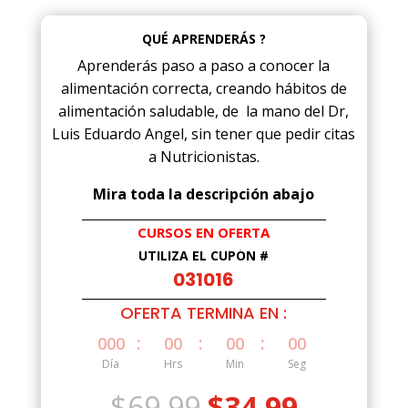
QUÉ APRENDERÁS ?
Aprenderás paso a paso a conocer la
alimentación correcta, creando hábitos de
alimentación saludable, de la mano del Dr,
Luis Eduardo Angel, sin tener que pedir citas
a Nutricionistas.
Mira toda la descripción abajo
CURSOS EN OFERTA
UTILIZA EL CUPÓN #
031016
OFERTA TERMINA EN :
:
:
:
000
00
00
00
Día
Hrs
Min
Seg
El
El
$
69.99
$
34.99