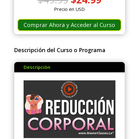
precio
precio
Precio en USD
original
actual
era:
es:
Comprar Ahora y Acceder al Curso
$49.99.
$24.99.
Descripción del Curso o Programa
Descripción