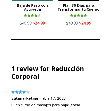
Baja de Peso con
Plan 30 Días para
Ayurveda
Transformar tu Cuerpo
Valorado
Valorado
El
El
El
El
$
49.99
$
24.99
$
49.99
$
24.99
con
con
4.00
5.00
precio
precio
precio
precio
de 5
de 5
original
actual
original
actual
era:
es:
era:
es:
$49.99.
$24.99.
$49.99.
$24.99.
1 review for
Reducción
Corporal
Valorado
gutimarketing
–
abril 17, 2023
con
4
de
5
Buen curso de masajes para bajar grasa.