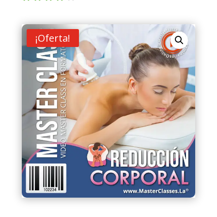
Valorad
o con
4.00
de
5 en
¡Oferta!
base a
valoraci
ón de
un
cliente