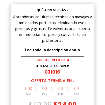
QUÉ APRENDERÁS ?
Aprenderás las últimas técnicas en masajes y
moldeados perfectos, eliminando esos
gorditos y grasas. Te volverás una experta
en reducción corporal y convertirte en
profesional.
Lee toda la descripción abajo
CURSOS EN OFERTA
UTILIZA EL CUPÓN #
031016
OFERTA TERMINA EN :
:
:
:
000
00
00
00
Día
Hrs
Min
Seg
El
El
$
49.99
$
24.99