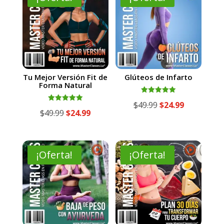
Tu Mejor Versión Fit de
Glúteos de Infarto
Forma Natural
Valorado
El
El
$
49.99
$
24.99
con
Valorado
El
El
$
49.99
$
24.99
5.00
con
precio
precio
de 5
5.00
precio
precio
de 5
original
actual
original
actual
era:
es:
era:
es:
¡Oferta!
¡Oferta!
$49.99.
$24.99.
$49.99.
$24.99.