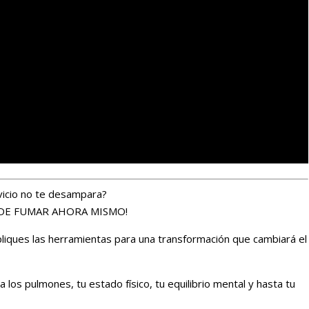
e vicio no te desampara?
 DE FUMAR AHORA MISMO!
liques las herramientas para una transformación que cambiará el
ta los pulmones, tu estado físico, tu equilibrio mental y hasta tu