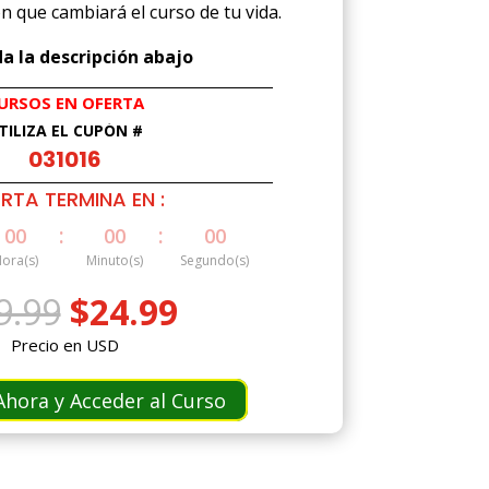
 que cambiará el curso de tu vida.
a la descripción abajo
URSOS EN OFERTA
TILIZA EL CUPÓN #
031016
RTA TERMINA EN :
:
:
00
00
00
ora(s)
Minuto(s)
Segundo(s)
El
El
9.99
$
24.99
precio
precio
Precio en USD
original
actual
era:
es:
hora y Acceder al Curso
$49.99.
$24.99.