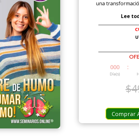
una transformación
Lee tod
C
U
OFE
:
000
Día(s)
H
$
4
Comprar A