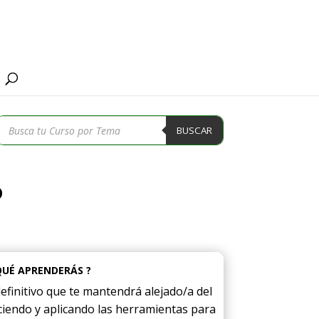
Búsqueda
BUSCAR
de
productos
o
QUÉ APRENDERÁS ?
finitivo que te mantendrá alejado/a del
iendo y aplicando las herramientas para