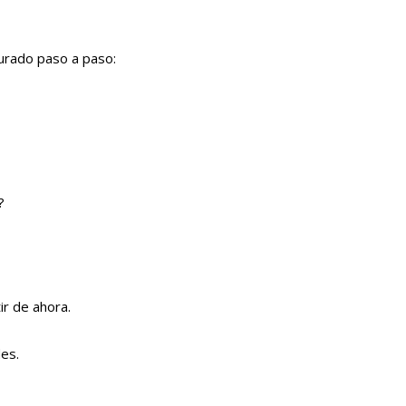
turado paso a paso:
?
r de ahora.
des.