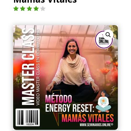
Valorad
o con
4.00
de
5 en
base a
valoraci
ón de
un
cliente