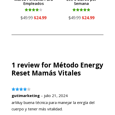
Empleados
Semana
Valorado
Valorado
El
El
El
El
$
49.99
$
24.99
$
49.99
$
24.99
con
con
4.00
5.00
precio
precio
precio
precio
de 5
de 5
original
actual
original
actual
era:
es:
era:
es:
$49.99.
$24.99.
$49.99.
$24.99.
1 review for
Método Energy
Reset Mamás Vitales
Valorado
gutimarketing
–
julio 21, 2024
con
4
de
5
arMuy buena técnica para manejar la enrgía del
cuerpo y tener más vitalidad.