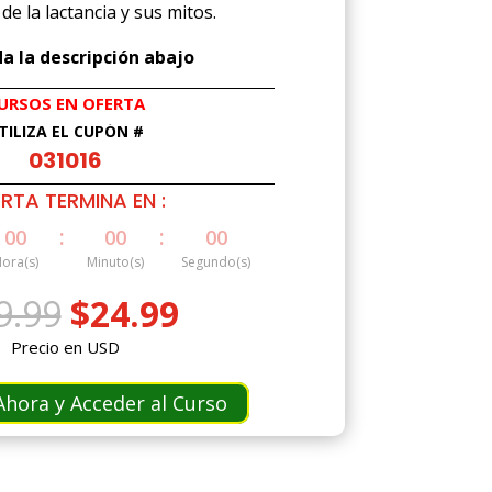
de la lactancia y sus mitos.
a la descripción abajo
URSOS EN OFERTA
TILIZA EL CUPÓN #
031016
RTA TERMINA EN :
:
:
00
00
00
ora(s)
Minuto(s)
Segundo(s)
El
El
9.99
$
24.99
precio
precio
Precio en USD
original
actual
era:
es:
hora y Acceder al Curso
$49.99.
$24.99.