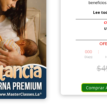
beneficios 
Lee tod
C
U
OFE
:
000
Día(s)
H
$
4
Comprar A