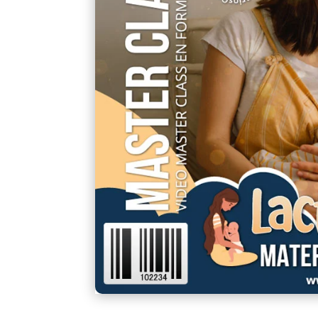
un
cliente