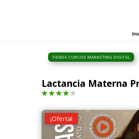
Ini
TIENDA CURSOS MARKETING DIGITAL
Lactancia Materna 
Valorad
o con
4.00
de
¡Oferta!
5 en
base a
valoraci
ón de