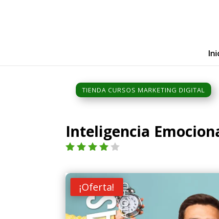
Ini
TIENDA CURSOS MARKETING DIGITAL
Inteligencia Emocion
Valorad
o con
4.00
de
¡Oferta!
5 en
base a
valoraci
ón de