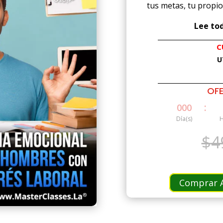
tus metas, tu propio
Lee tod
C
U
OFE
:
000
Día(s)
H
$
4
Comprar A