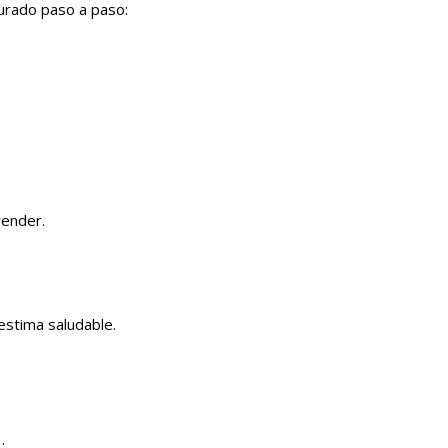
turado paso a paso:
render.
estima saludable.
.