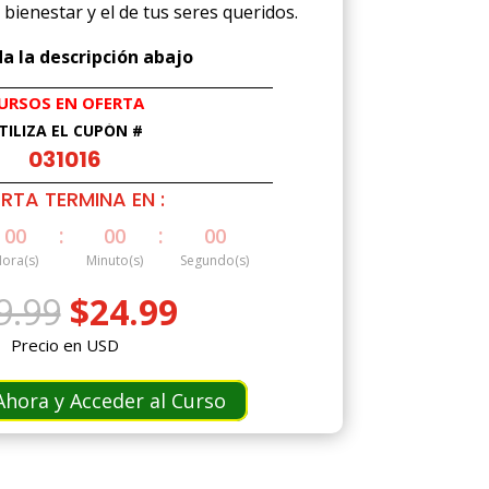
 bienestar y el de tus seres queridos.
a la descripción abajo
URSOS EN OFERTA
TILIZA EL CUPÓN #
031016
RTA TERMINA EN :
:
:
00
00
00
ora(s)
Minuto(s)
Segundo(s)
El
El
9.99
$
24.99
precio
precio
Precio en USD
original
actual
era:
es:
hora y Acceder al Curso
$49.99.
$24.99.