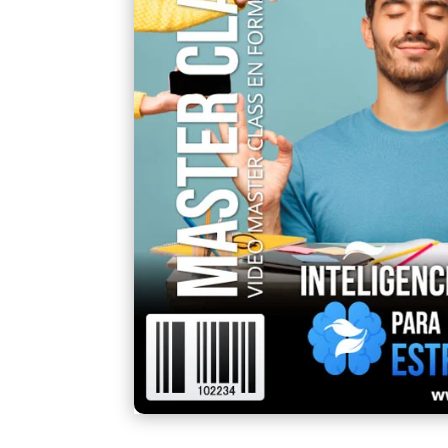
un
cliente