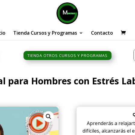
cio
Tienda Cursos y Programas
Contacto
TIENDA OTROS CURSOS Y PROGRAMAS
al para Hombres con Estrés La
Aprenderás a relajart
difíciles, alcanzarás el