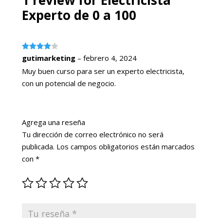
1 review for
Electricista
Experto de 0 a 100
Valorado
gutimarketing
–
febrero 4, 2024
con
4
de
5
Muy buen curso para ser un experto electricista,
con un potencial de negocio.
Agrega una reseña
Tu dirección de correo electrónico no será
publicada.
Los campos obligatorios están marcados
con
*