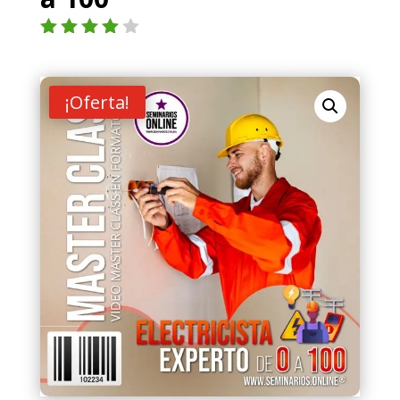
Valorad
o con
4.00
de
5 en
¡Oferta!
base a
valoraci
ón de
un
cliente