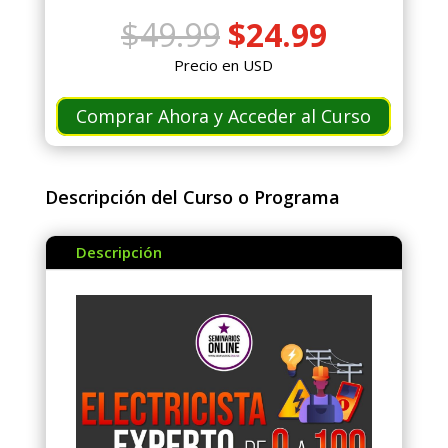
El
El
$
49.99
$
24.99
precio
precio
Precio en USD
original
actual
era:
es:
Comprar Ahora y Acceder al Curso
$49.99.
$24.99.
Descripción del Curso o Programa
Descripción