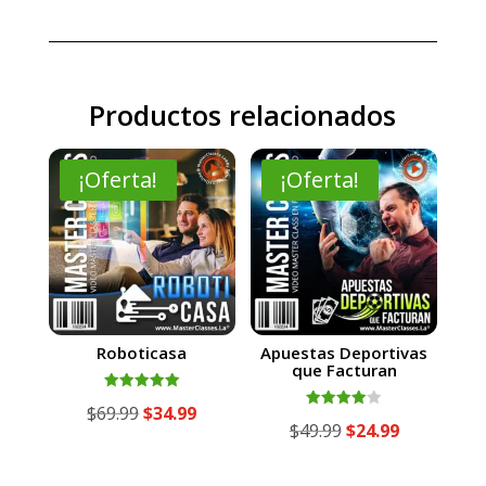
Productos relacionados
¡Oferta!
¡Oferta!
Roboticasa
Apuestas Deportivas
que Facturan
Valorado
El
El
$
69.99
$
34.99
con
Valorado
El
El
$
49.99
$
24.99
5.00
con
precio
precio
de 5
4.00
precio
precio
de 5
original
actual
original
actual