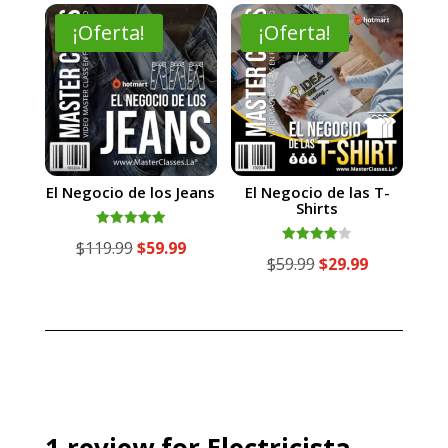
era:
es:
era:
es:
¡Oferta!
¡Oferta!
$69.99.
$34.99.
$49.99.
$24.99.
El Negocio de los Jeans
El Negocio de las T-
Shirts
Valorado
El
El
$
119.99
$
59.99
con
Valorado
El
El
$
59.99
$
29.99
5.00
con
precio
precio
de 5
4.00
precio
precio
de 5
original
actual
original
actual
era:
es:
era:
es:
$119.99.
$59.99.
$59.99.
$29.99.