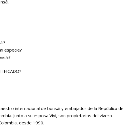
nsái.
ái?
mi especie?
onsái?
TIFICADO?
tro internacional de bonsái y embajador de la República de
ombia. Junto a su esposa Viví, son propietarios del vivero
 Colombia, desde 1990.