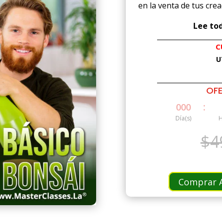
en la venta de tus cre
Lee tod
C
U
OFE
:
000
Día(s)
H
$
4
Comprar A