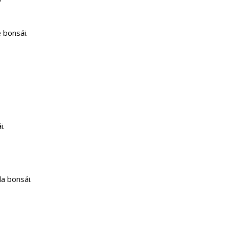
 bonsái.
i.
a bonsái.