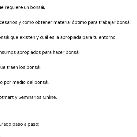
e requiere un bonsái.
cesarios y como obtener material óptimo para trabajar bonsái.
nsái que existen y cuál es la apropiada para tu entorno.
insumos apropiados para hacer bonsái.
ue traen los bonsái.
o por medio del bonsái.
otmart y Seminarios Online.
turado paso a paso:
I