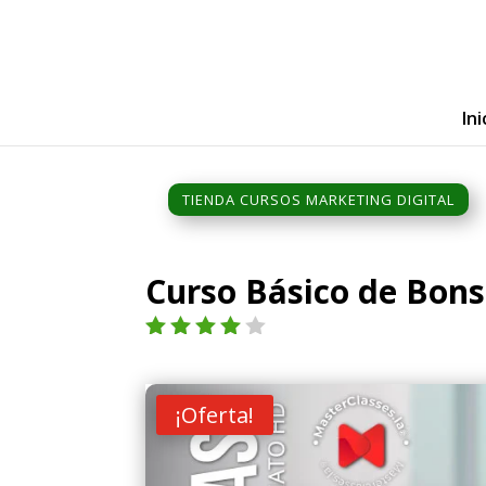
Ini
TIENDA CURSOS MARKETING DIGITAL
Curso Básico de Bons
Valorad
o con
4.00
de
¡Oferta!
5 en
base a
valoraci
ón de