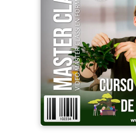
un
cliente