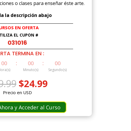
aciones o clases para enseñar éste arte.
a la descripción abajo
URSOS EN OFERTA
TILIZA EL CUPÓN #
031016
RTA TERMINA EN :
:
:
00
00
00
ora(s)
Minuto(s)
Segundo(s)
El
El
9.99
$
24.99
precio
precio
Precio en USD
original
actual
era:
es:
hora y Acceder al Curso
$49.99.
$24.99.