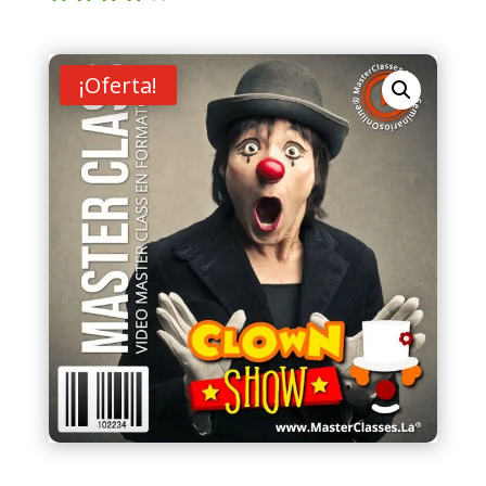
Valorad
o con
4.00
de
5 en
¡Oferta!
base a
valoraci
ón de
un
cliente