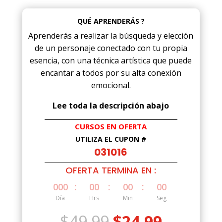
QUÉ APRENDERÁS ?
Aprenderás a realizar la búsqueda y elección
de un personaje conectado con tu propia
esencia, con una técnica artística que puede
encantar a todos por su alta conexión
emocional.
Lee toda la descripción abajo
CURSOS EN OFERTA
UTILIZA EL CUPÓN #
031016
OFERTA TERMINA EN :
:
:
:
000
00
00
00
Día
Hrs
Min
Seg
El
El
$
49.99
$
24.99