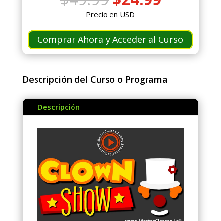
precio
precio
Precio en USD
original
actual
era:
es:
Comprar Ahora y Acceder al Curso
$49.99.
$24.99.
Descripción del Curso o Programa
Descripción