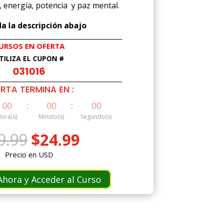
 energía, potencia y paz mental.
a la descripción abajo
URSOS EN OFERTA
TILIZA EL CUPÓN #
031016
RTA TERMINA EN :
:
:
00
00
00
ora(s)
Minuto(s)
Segundo(s)
El
El
9.99
$
24.99
precio
precio
Precio en USD
original
actual
era:
es:
hora y Acceder al Curso
$49.99.
$24.99.