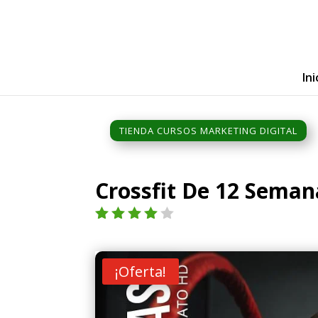
Ini
TIENDA CURSOS MARKETING DIGITAL
Crossfit De 12 Seman
Valorad
o con
4.00
de
¡Oferta!
5 en
base a
valoraci
ón de