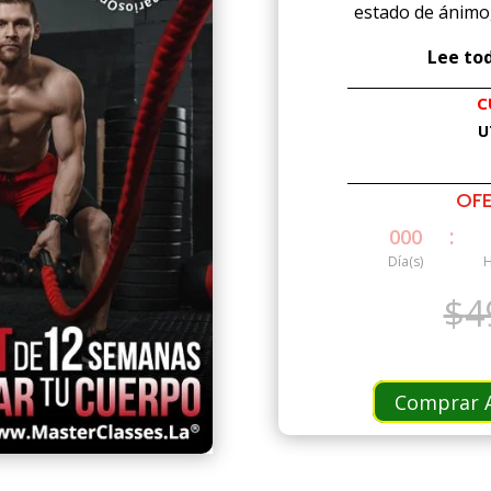
estado de ánimo,
Lee tod
C
U
OFE
:
000
Día(s)
H
$
4
Comprar A