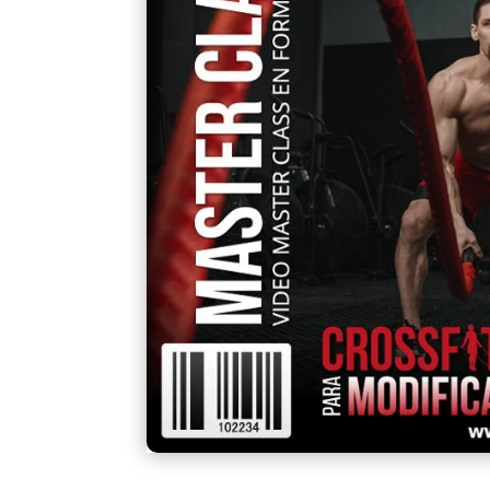
un
cliente