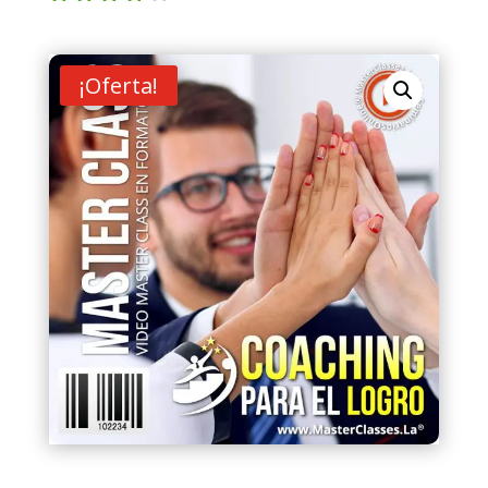
Valorad
o con
4.00
de
5 en
¡Oferta!
base a
valoraci
ón de
un
cliente