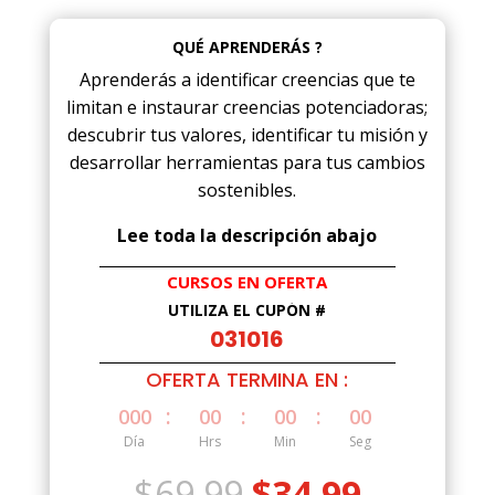
QUÉ APRENDERÁS ?
Aprenderás a identificar creencias que te
limitan e instaurar creencias potenciadoras;
descubrir tus valores, identificar tu misión y
desarrollar herramientas para tus cambios
sostenibles.
Lee toda la descripción abajo
CURSOS EN OFERTA
UTILIZA EL CUPÓN #
031016
OFERTA TERMINA EN :
:
:
:
000
00
00
00
Día
Hrs
Min
Seg
El
El
$
69.99
$
34.99