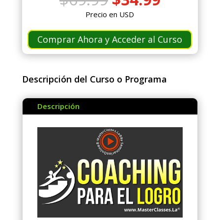
precio
precio
Precio en USD
original
actual
era:
es:
Comprar Ahora y Acceder al Curso
$69.99.
$34.99.
Descripción del Curso o Programa
Descripción