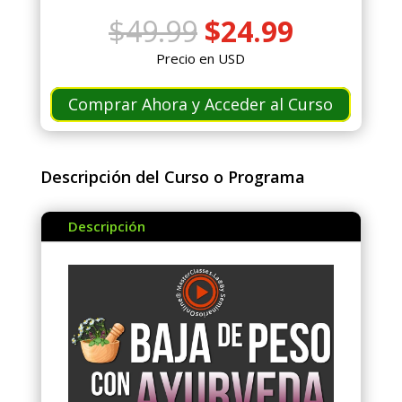
El
El
$
49.99
$
24.99
precio
precio
Precio en USD
original
actual
era:
es:
Comprar Ahora y Acceder al Curso
$49.99.
$24.99.
Descripción del Curso o Programa
Descripción