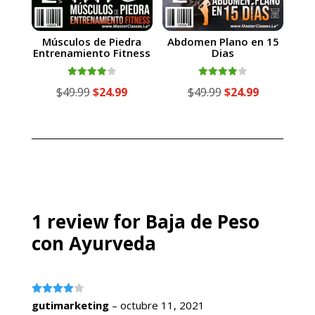
Músculos de Piedra
Abdomen Plano en 15
Entrenamiento Fitness
Dias
Valorado
Valorado
El
El
El
El
$
49.99
$
24.99
$
49.99
$
24.99
con
con
4.00
4.00
precio
precio
precio
precio
de 5
de 5
original
actual
original
actual
era:
es:
era:
es:
$49.99.
$24.99.
$49.99.
$24.99.
1 review for
Baja de Peso
con Ayurveda
Valorado
gutimarketing
–
octubre 11, 2021
con
4
de