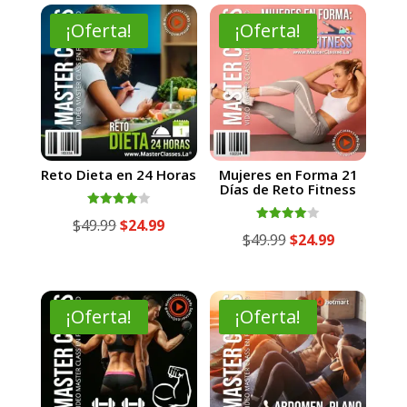
¡Oferta!
¡Oferta!
Reto Dieta en 24 Horas
Mujeres en Forma 21
Días de Reto Fitness
Valorado
El
El
$
49.99
$
24.99
con
Valorado
El
El
$
49.99
$
24.99
4.00
con
precio
precio
de 5
4.00
precio
precio
de 5
original
actual
original
actual
era:
es:
era:
es:
¡Oferta!
¡Oferta!
$49.99.
$24.99.
$49.99.
$24.99.