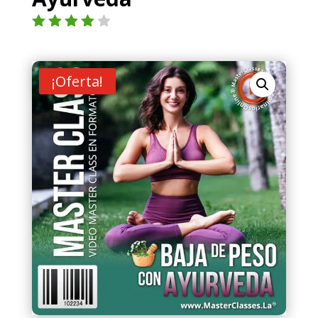
Valorad
o con
4.00
de
5 en
¡Oferta!
base a
valoraci
ón de
un
cliente