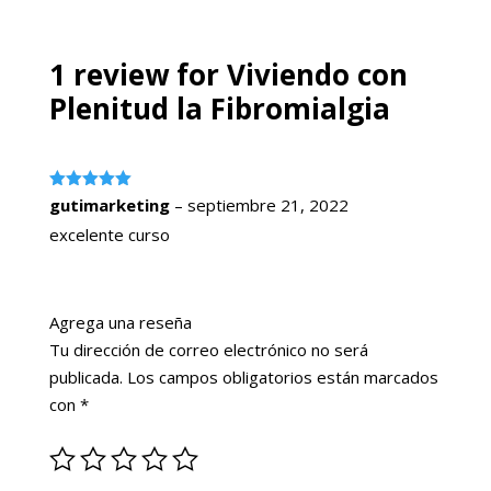
1 review for
Viviendo con
Plenitud la Fibromialgia
Valorado
gutimarketing
–
septiembre 21, 2022
con
5
de 5
excelente curso
Agrega una reseña
Tu dirección de correo electrónico no será
publicada.
Los campos obligatorios están marcados
con
*