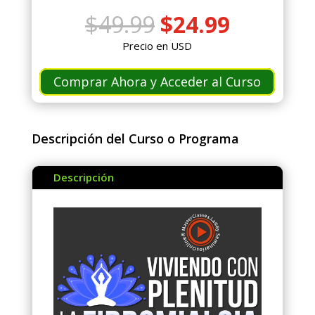
El
El
$
49.99
$
24.99
precio
precio
Precio en USD
original
actual
era:
es:
Comprar Ahora y Acceder al Curso
$49.99.
$24.99.
Descripción del Curso o Programa
Descripción