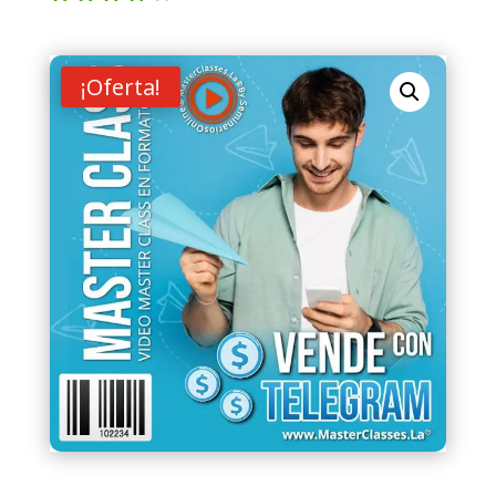
Valorad
o con
4.00
de
5 en
¡Oferta!
base a
valoraci
ón de
un
cliente