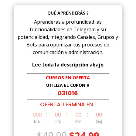
QUÉ APRENDERÁS ?
Aprenderás a profundidad las
funcionalidades de Telegram y su
potencialidad, integrando Canales, Grupos y
Bots para optimizar tus procesos de
comunicación y administración.
Lee toda la descripción abajo
CURSOS EN OFERTA
UTILIZA EL CUPÓN #
031016
OFERTA TERMINA EN :
:
:
:
000
00
00
00
Día
Hrs
Min
Seg
El
El
$
49.99
$
24.99