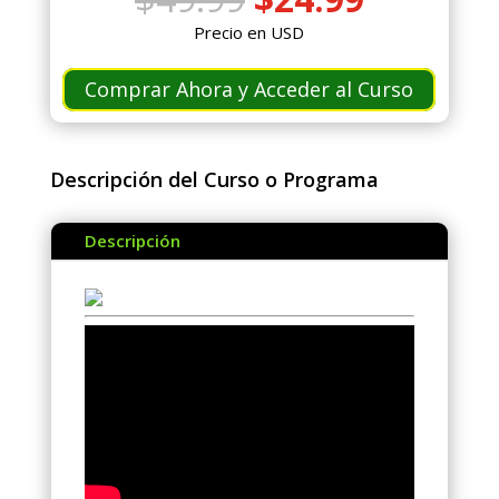
precio
precio
Precio en USD
original
actual
era:
es:
Comprar Ahora y Acceder al Curso
$49.99.
$24.99.
Descripción del Curso o Programa
Descripción