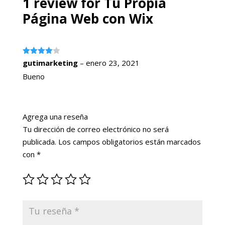
1 review for
Tu Propia
Página Web con Wix
Valorado
gutimarketing
–
enero 23, 2021
con
4
de
5
Bueno
Agrega una reseña
Tu dirección de correo electrónico no será
publicada.
Los campos obligatorios están marcados
con
*