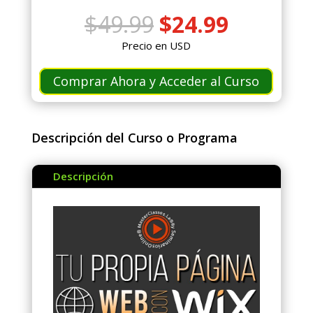
El
El
$
49.99
$
24.99
precio
precio
Precio en USD
original
actual
era:
es:
Comprar Ahora y Acceder al Curso
$49.99.
$24.99.
Descripción del Curso o Programa
Descripción