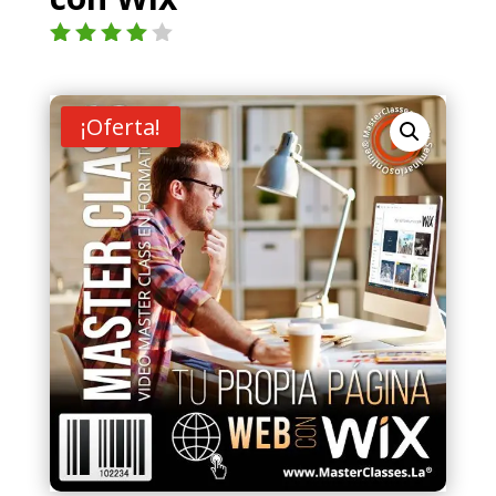
Valorad
o con
4.00
de
5 en
¡Oferta!
base a
valoraci
ón de
un
cliente