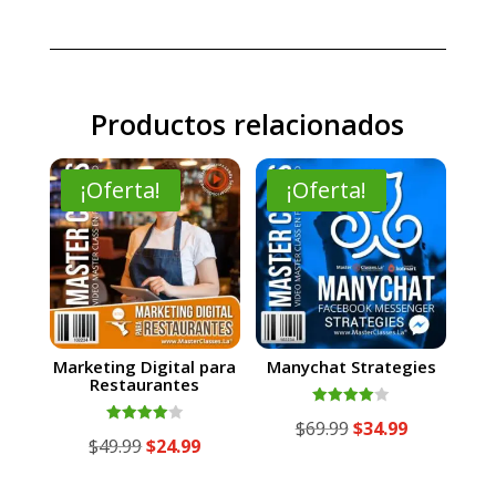
Productos relacionados
¡Oferta!
¡Oferta!
Marketing Digital para
Manychat Strategies
Restaurantes
Valorado
El
El
$
69.99
$
34.99
con
Valorado
El
El
$
49.99
$
24.99
4.00
con
precio
precio
de 5
4.00
precio
precio
de 5
original
actual