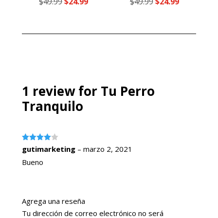
El
El
El
El
$
49.99
$
24.99
$
49.99
$
24.99
con
con
5.00
4.00
precio
precio
precio
precio
de 5
de 5
original
actual
original
actual
era:
es:
era:
es:
$49.99.
$24.99.
$49.99.
$24.99.
1 review for
Tu Perro
Tranquilo
Valorado
gutimarketing
–
marzo 2, 2021
con
4
de
5
Bueno
Agrega una reseña
Tu dirección de correo electrónico no será