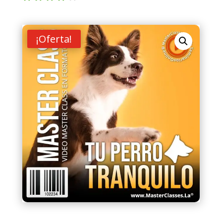
Valorad
o con
4.00
de
5 en
¡Oferta!
base a
valoraci
ón de
un
cliente