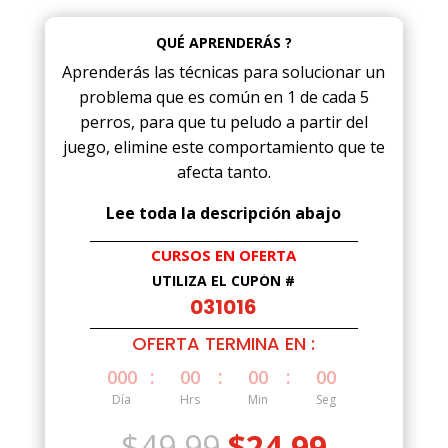
QUÉ APRENDERÁS ?
Aprenderás las técnicas para solucionar un
problema que es común en 1 de cada 5
perros, para que tu peludo a partir del
juego, elimine este comportamiento que te
afecta tanto.
Lee toda la descripción abajo
CURSOS EN OFERTA
UTILIZA EL CUPÓN #
031016
OFERTA TERMINA EN :
:
:
:
000
00
00
00
Día
Hrs
Min
Seg
El
El
$
49.99
$
24.99