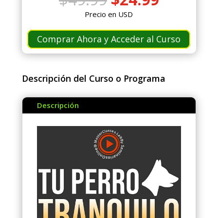
precio
precio
Precio en USD
original
actual
era:
es:
Comprar Ahora y Acceder al Curso
$49.99.
$24.99.
Descripción del Curso o Programa
Descripción