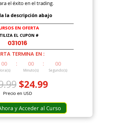
ara el éxito en el trading.
a la descripción abajo
URSOS EN OFERTA
TILIZA EL CUPÓN #
031016
RTA TERMINA EN :
:
:
00
00
00
ora(s)
Minuto(s)
Segundo(s)
El
El
9.99
$
24.99
precio
precio
Precio en USD
original
actual
era:
es:
hora y Acceder al Curso
$49.99.
$24.99.