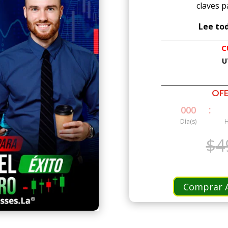
claves p
Lee tod
C
U
OFE
:
000
Día(s)
H
$
4
Comprar A