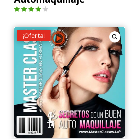
Valorad
o con
4.00
de
5 en
¡Oferta!
base a
valoraci
ón de
un
cliente