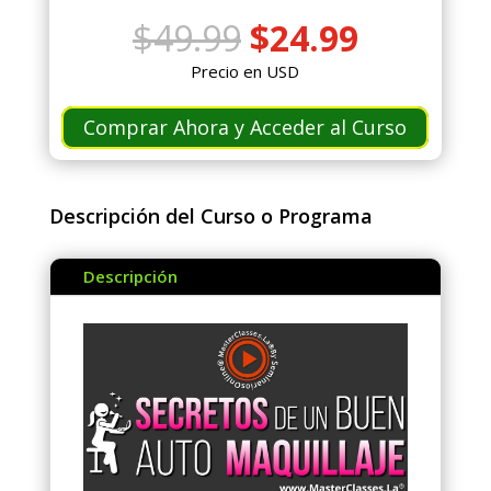
El
El
$
49.99
$
24.99
precio
precio
Precio en USD
original
actual
era:
es:
Comprar Ahora y Acceder al Curso
$49.99.
$24.99.
Descripción del Curso o Programa
Descripción