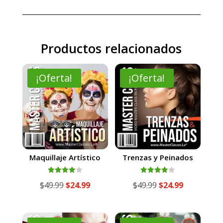
Productos relacionados
¡Oferta!
¡Oferta!
Maquillaje Artístico
Trenzas y Peinados
Valorado
Valorado
El
El
El
El
$
49.99
$
24.99
$
49.99
$
24.99
con
con
4.00
4.00
precio
precio
precio
precio
de 5
de 5
original
actual
original
actual