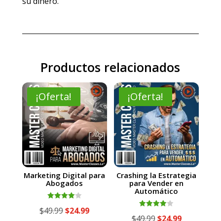
su dinero.
Productos relacionados
¡Oferta!
¡Oferta!
Marketing Digital para
Crashing la Estrategia
Abogados
para Vender en
Automático
Valorado
El
El
$
49.99
$
24.99
con
Valorado
El
El
$
49.99
$
24.99
4.00
con