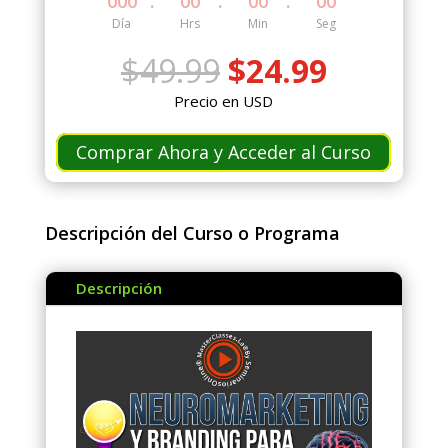
:
:
:
000
00
00
00
Día
Hrs
Min
Seg
El
El
$
49.99
$
24.99
precio
precio
Precio en USD
original
actual
era:
es:
Comprar Ahora y Acceder al Curso
$49.99.
$24.99.
Descripción del Curso o Programa
Descripción