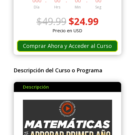
:
:
:
000
00
00
00
Día
Hrs
Min
Seg
El
El
$
49.99
$
24.99
precio
precio
Precio en USD
original
actual
era:
es:
Comprar Ahora y Acceder al Curso
$49.99.
$24.99.
Descripción del Curso o Programa
Descripción