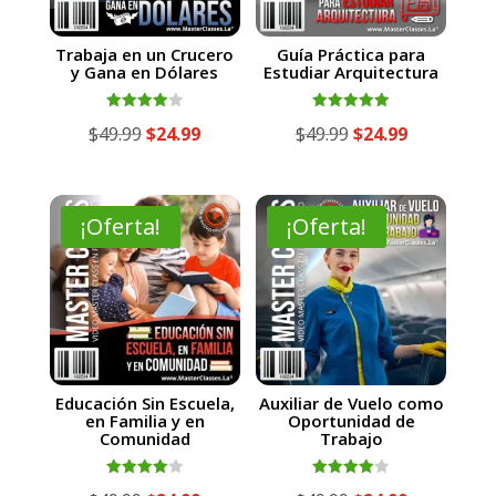
Trabaja en un Crucero
Guía Práctica para
y Gana en Dólares
Estudiar Arquitectura
Valorado
Valorado
El
El
El
El
$
49.99
$
24.99
$
49.99
$
24.99
con
con
4.00
5.00
precio
precio
precio
precio
de 5
de 5
original
actual
original
actual
era:
es:
era:
es:
¡Oferta!
¡Oferta!
$49.99.
$24.99.
$49.99.
$24.99.
Educación Sin Escuela,
Auxiliar de Vuelo como
en Familia y en
Oportunidad de
Comunidad
Trabajo
Valorado
Valorado