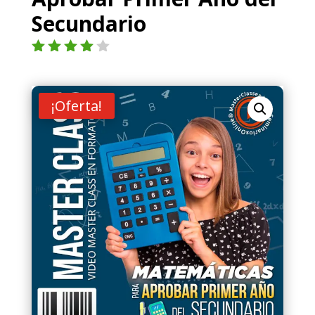
Secundario
Valorad
o con
4.00
de
5 en
¡Oferta!
base a
valoraci
ón de
un
cliente