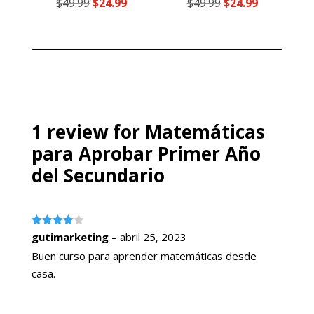
El
El
El
El
$
49.99
$
24.99
$
49.99
$
24.99
con
con
4.00
4.00
precio
precio
precio
precio
de 5
de 5
original
actual
original
actual
era:
es:
era:
es:
$49.99.
$24.99.
$49.99.
$24.99.
1 review for
Matemáticas
para Aprobar Primer Año
del Secundario
Valorado
gutimarketing
–
abril 25, 2023
con
4
de
5
Buen curso para aprender matemáticas desde
casa.