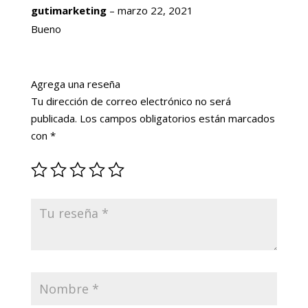
Valorado
gutimarketing
–
marzo 22, 2021
con
4
de
5
Bueno
Agrega una reseña
Tu dirección de correo electrónico no será
publicada.
Los campos obligatorios están marcados
con
*