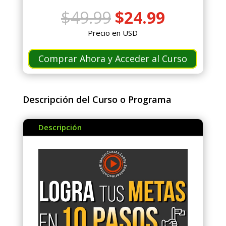
El
El
$
49.99
$
24.99
precio
precio
Precio en USD
original
actual
era:
es:
Comprar Ahora y Acceder al Curso
$49.99.
$24.99.
Descripción del Curso o Programa
Descripción