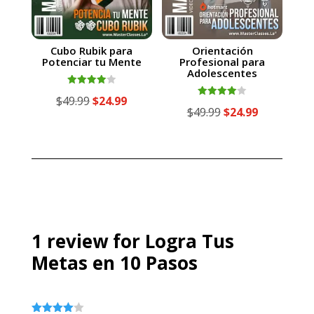
Cubo Rubik para
Orientación
Potenciar tu Mente
Profesional para
Adolescentes
Valorado
El
El
$
49.99
$
24.99
con
Valorado
El
El
$
49.99
$
24.99
4.00
con
precio
precio
de 5
4.00
precio
precio
de 5
original
actual
original
actual
era:
es:
era:
es:
$49.99.
$24.99.
$49.99.
$24.99.
1 review for
Logra Tus
Metas en 10 Pasos