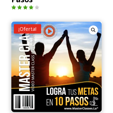
Valorad
o con
4.00
de
5 en
¡Oferta!
base a
valoraci
ón de
un
cliente