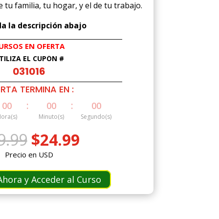
tu familia, tu hogar, y el de tu trabajo.
a la descripción abajo
URSOS EN OFERTA
TILIZA EL CUPÓN #
031016
RTA TERMINA EN :
:
:
00
00
00
ora(s)
Minuto(s)
Segundo(s)
El
El
9.99
$
24.99
precio
precio
Precio en USD
original
actual
era:
es:
hora y Acceder al Curso
$49.99.
$24.99.