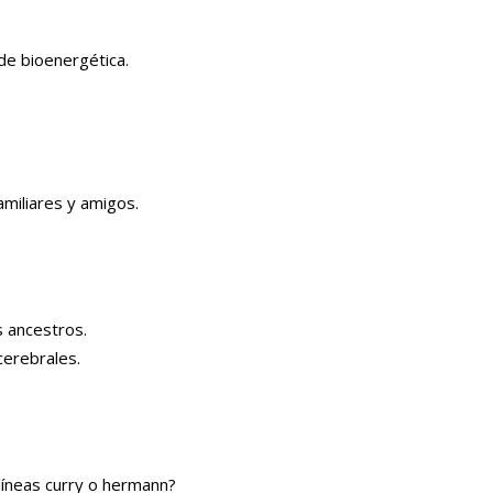
de bioenergética.
amiliares y amigos.
.
s ancestros.
cerebrales.
líneas curry o hermann?