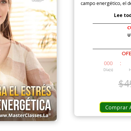
campo energético, el de 
Lee tod
C
U
OFE
:
000
Día(s)
H
$
4
Comprar A