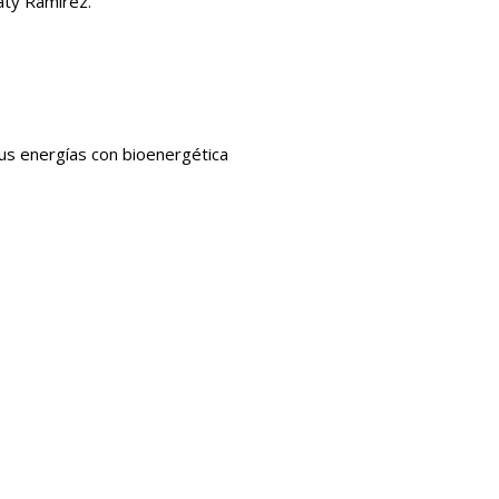
aty Ramírez.
tus energías con bioenergética