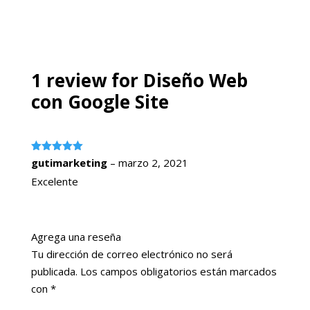
era:
es:
era:
es:
$49.99.
$24.99.
$49.99.
$24.99.
1 review for
Diseño Web
con Google Site
Valorado
gutimarketing
–
marzo 2, 2021
con
5
de 5
Excelente
Agrega una reseña
Tu dirección de correo electrónico no será
publicada.
Los campos obligatorios están marcados
con
*