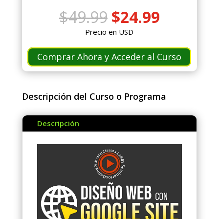
El
El
$
49.99
$
24.99
precio
precio
Precio en USD
original
actual
era:
es:
Comprar Ahora y Acceder al Curso
$49.99.
$24.99.
Descripción del Curso o Programa
Descripción