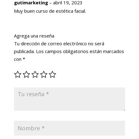
Valorado
gutimarketing
–
abril 19, 2023
con
4
de
5
Muy buen curso de estética facial.
Agrega una reseña
Tu dirección de correo electrónico no será
publicada.
Los campos obligatorios están marcados
con
*