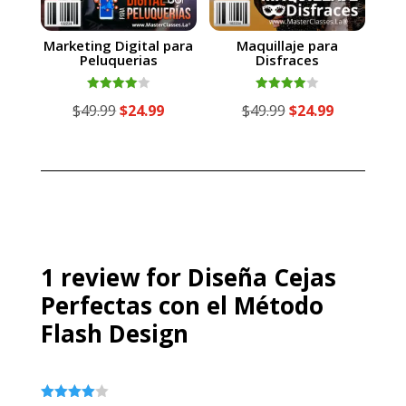
Marketing Digital para
Maquillaje para
Peluquerias
Disfraces
Valorado
Valorado
El
El
El
El
$
49.99
$
24.99
$
49.99
$
24.99
con
con
4.00
4.00
precio
precio
precio
precio
de 5
de 5
original
actual
original
actual
era:
es:
era:
es:
$49.99.
$24.99.
$49.99.
$24.99.
1 review for
Diseña Cejas
Perfectas con el Método
Flash Design