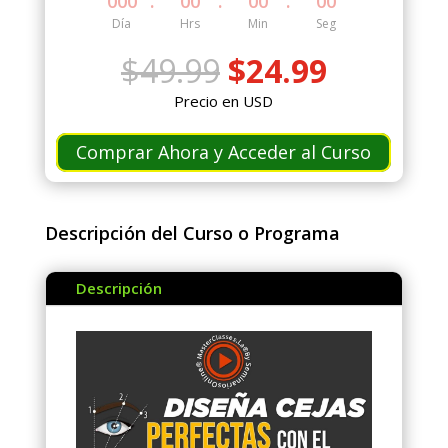
:
:
:
000
00
00
00
Día
Hrs
Min
Seg
El
El
$
49.99
$
24.99
precio
precio
Precio en USD
original
actual
era:
es:
Comprar Ahora y Acceder al Curso
$49.99.
$24.99.
Descripción del Curso o Programa
Descripción