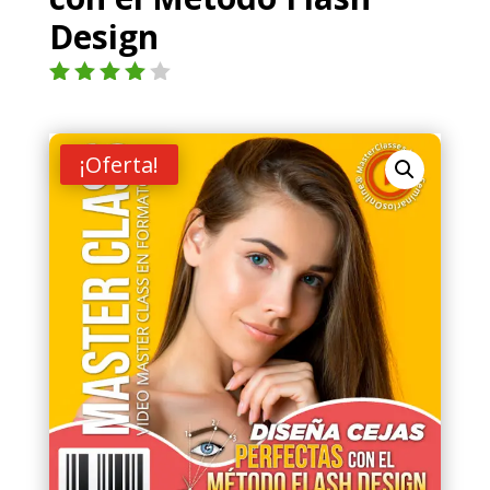
Design
Valorad
o con
4.00
de
5 en
¡Oferta!
base a
valoraci
ón de
un
cliente