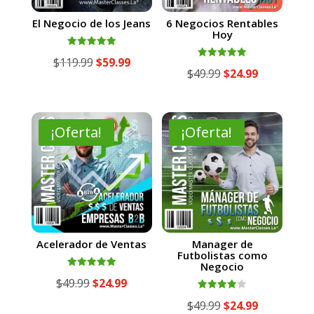
El Negocio de los Jeans
6 Negocios Rentables
Hoy
Valorado
El
El
$
119.99
$
59.99
con
Valorado
El
El
$
49.99
$
24.99
5.00
con
precio
precio
de 5
5.00
precio
precio
de 5
original
actual
original
actual
era:
es:
era:
es:
¡Oferta!
¡Oferta!
$119.99.
$59.99.
$49.99.
$24.99.
Acelerador de Ventas
Manager de
Futbolistas como
Negocio
Valorado
El
El
$
49.99
$
24.99
con
5.00
Valorado
precio
precio
de 5
El
El
$
49.99
$
24.99
con
4.00