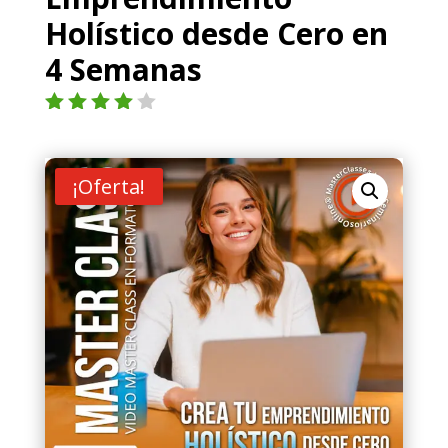
Holístico desde Cero en
4 Semanas
Valorad
o con
4.00
de
5 en
¡Oferta!
base a
valoraci
ón de
un
cliente