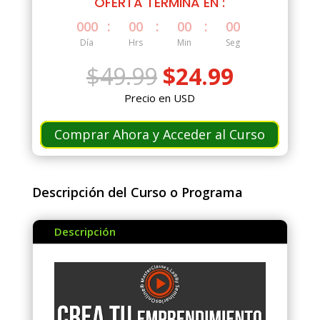
OFERTA TERMINA EN :
:
:
:
000
00
00
00
Día
Hrs
Min
Seg
El
El
$
49.99
$
24.99
precio
precio
Precio en USD
original
actual
era:
es:
Comprar Ahora y Acceder al Curso
$49.99.
$24.99.
Descripción del Curso o Programa
Descripción