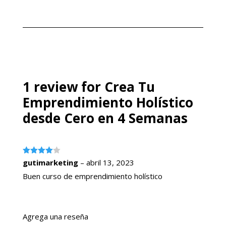
original
actual
precio
precio
de 5
era:
es:
original
actual
$49.99.
$24.99.
era:
es:
$49.99.
$24.99.
1 review for
Crea Tu
Emprendimiento Holístico
desde Cero en 4 Semanas
Valorado
gutimarketing
–
abril 13, 2023
con
4
de
5
Buen curso de emprendimiento holístico
Agrega una reseña