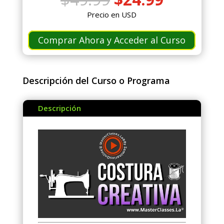
precio
precio
Precio en USD
original
actual
era:
es:
Comprar Ahora y Acceder al Curso
$49.99.
$24.99.
Descripción del Curso o Programa
Descripción