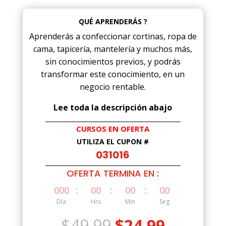
QUÉ APRENDERÁS ?
Aprenderás a confeccionar cortinas, ropa de
cama, tapicería, mantelería y muchos más,
sin conocimientos previos, y podrás
transformar este conocimiento, en un
negocio rentable.
Lee toda la descripción abajo
CURSOS EN OFERTA
UTILIZA EL CUPÓN #
031016
OFERTA TERMINA EN :
:
:
:
000
00
00
00
Día
Hrs
Min
Seg
El
El
$
49.99
$
24.99