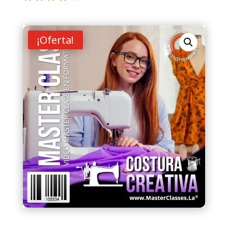
Valorad
o con
4.00
de
5 en
¡Oferta!
base a
valoraci
ón de
un
cliente