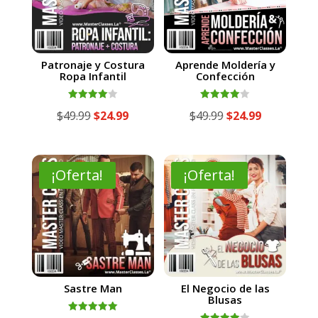
Patronaje y Costura
Aprende Moldería y
Ropa Infantil
Confección
Valorado
Valorado
El
El
El
El
$
49.99
$
24.99
$
49.99
$
24.99
con
con
4.00
4.00
precio
precio
precio
precio
de 5
de 5
original
actual
original
actual
era:
es:
era:
es:
¡Oferta!
¡Oferta!
$49.99.
$24.99.
$49.99.
$24.99.
Sastre Man
El Negocio de las
Blusas