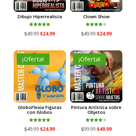
Dibujo Hiperrealista
Clown Show
Valorado
Valorado
El
El
El
El
$
49.99
$
24.99
$
49.99
$
24.99
con
con
5.00
4.00
precio
precio
precio
precio
de 5
de 5
original
actual
original
actual
era:
es:
era:
es:
¡Oferta!
¡Oferta!
$49.99.
$24.99.
$49.99.
$24.99.
GloboFlexia Figuras
Pintura Artística sobre
con Globos
Objetos
Valorado
Valorado
El
El
El
El
$
49.99
$
24.99
$
99.99
$
49.99
con
con
5.00
4.00