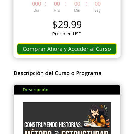
:
:
:
000
00
00
00
Día
Hrs
Min
Seg
$
29.99
Precio en USD
Comprar Ahora y Acceder al Curso
Descripción del Curso o Programa
Descripción