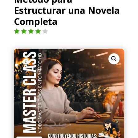
Estructurar una Novela
Completa
Valorad
o con
4.00
de
5 en
base a
valoraci
ón de
un
cliente