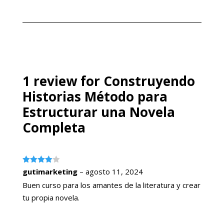
precio
precio
precio
precio
de 5
de 5
original
actual
original
actual
era:
es:
era:
es:
$49.99.
$24.99.
$99.99.
$49.99.
1 review for
Construyendo
Historias Método para
Estructurar una Novela
Completa
Valorado
gutimarketing
–
agosto 11, 2024
con
4
de
5
Buen curso para los amantes de la literatura y crear
tu propia novela.