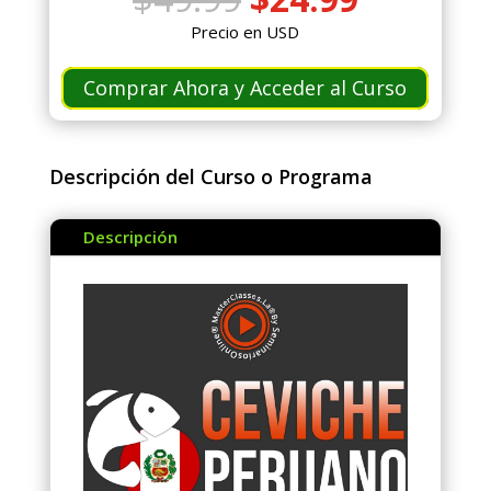
precio
precio
Precio en USD
original
actual
era:
es:
Comprar Ahora y Acceder al Curso
$49.99.
$24.99.
Descripción del Curso o Programa
Descripción