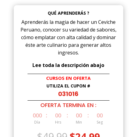
QUÉ APRENDERÁS ?
Aprenderás la magia de hacer un Ceviche
Peruano, conocer su variedad de sabores,
cómo emplatar con alta calidad y dominar
éste arte culinario para generar altos
ingresos.
Lee toda la descripción abajo
CURSOS EN OFERTA
UTILIZA EL CUPÓN #
031016
OFERTA TERMINA EN :
:
:
:
000
00
00
00
Día
Hrs
Min
Seg
El
El
$
49.99
$
24.99