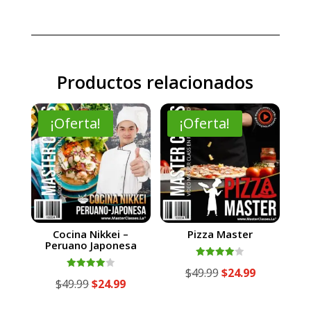
Productos relacionados
¡Oferta!
¡Oferta!
Cocina Nikkei –
Pizza Master
Peruano Japonesa
Valorado
El
El
$
49.99
$
24.99
con
Valorado
El
El
$
49.99
$
24.99
4.00
con
precio
precio
de 5
4.00
precio
precio
de 5
original
actual