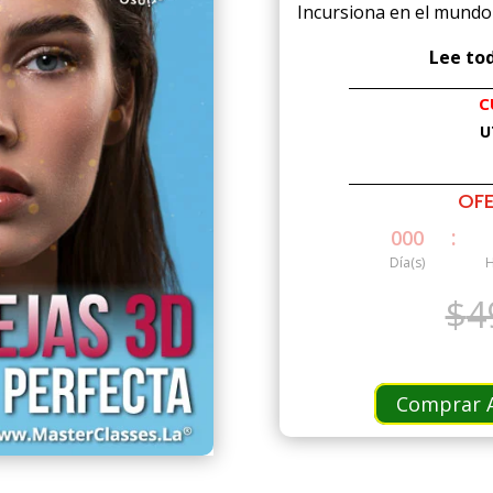
Incursiona en el mundo
Lee tod
C
U
OFE
:
000
Día(s)
H
$
4
Comprar A