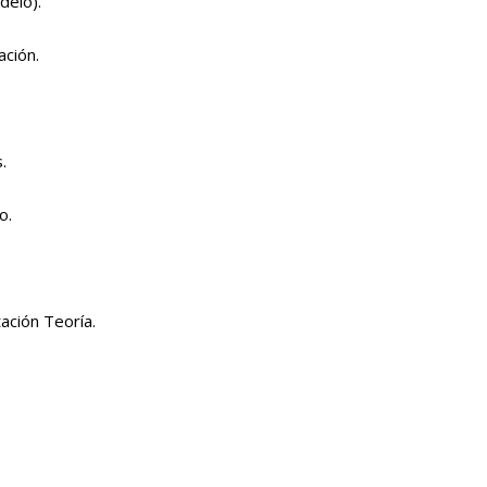
delo).
ación.
.
o.
ación Teoría.