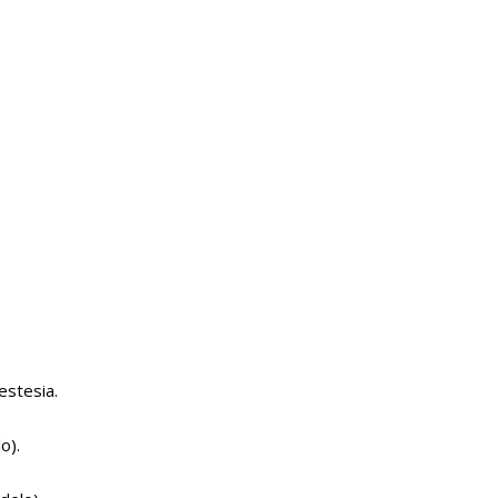
estesia.
o).