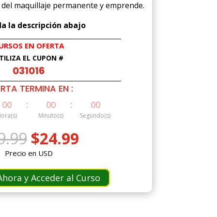
 del maquillaje permanente y emprende.
a la descripción abajo
URSOS EN OFERTA
TILIZA EL CUPÓN #
031016
RTA TERMINA EN :
:
:
00
00
00
ora(s)
Minuto(s)
Segundo(s)
El
El
9.99
$
24.99
precio
precio
Precio en USD
original
actual
era:
es:
hora y Acceder al Curso
$49.99.
$24.99.