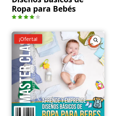
Ropa para Bebés
Valorad
o con
4.00
de
5 en
¡Oferta!
base a
valoraci
ón de
un
cliente