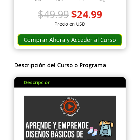
El
El
$
49.99
$
24.99
precio
precio
Precio en USD
original
actual
era:
es:
Comprar Ahora y Acceder al Curso
$49.99.
$24.99.
Descripción del Curso o Programa
Descripción