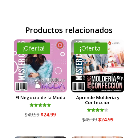
Productos relacionados
¡Oferta!
¡Oferta!
El Negocio de la Moda
Aprende Moldería y
Confección
Valorado
El
El
$
49.99
$
24.99
con
Valorado
El
El
$
49.99
$
24.99
5.00
con
precio
precio
de 5
4.00
precio
precio
de 5
original
actual
original
actual