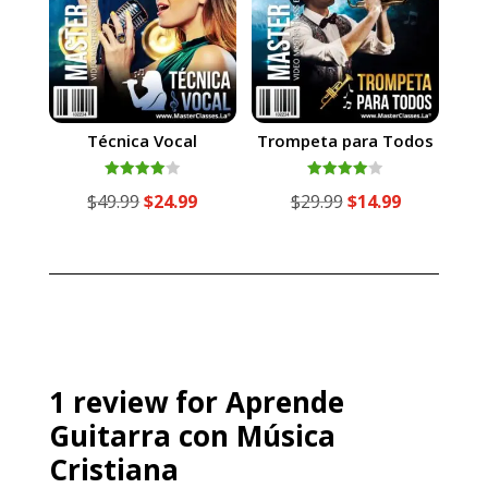
Técnica Vocal
Trompeta para Todos
Valorado
Valorado
El
El
El
El
$
49.99
$
24.99
$
29.99
$
14.99
con
con
4.00
4.00
precio
precio
precio
precio
de 5
de 5
original
actual
original
actual
era:
es:
era:
es:
$49.99.
$24.99.
$29.99.
$14.99.
1 review for
Aprende
Guitarra con Música
Cristiana