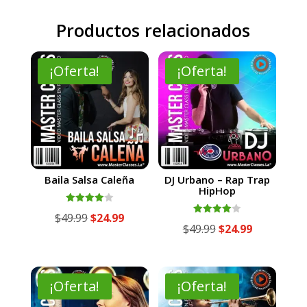
Productos relacionados
¡Oferta!
¡Oferta!
Baila Salsa Caleña
DJ Urbano – Rap Trap
HipHop
Valorado
El
El
$
49.99
$
24.99
con
Valorado
El
El
$
49.99
$
24.99
4.00
con
precio
precio
de 5
4.00
precio
precio
de 5
original
actual
original
actual
era:
es:
era:
es:
¡Oferta!
¡Oferta!
$49.99.
$24.99.
$49.99.
$24.99.