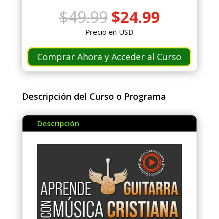
El
El
$
49.99
$
24.99
precio
precio
Precio en USD
original
actual
era:
es:
Comprar Ahora y Acceder al Curso
$49.99.
$24.99.
Descripción del Curso o Programa
Descripción