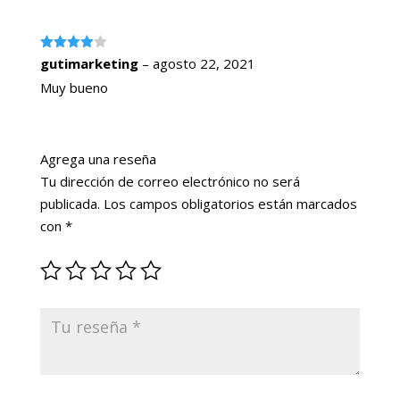
Valorado
gutimarketing
–
agosto 22, 2021
con
4
de
5
Muy bueno
Agrega una reseña
Tu dirección de correo electrónico no será
publicada.
Los campos obligatorios están marcados
con
*