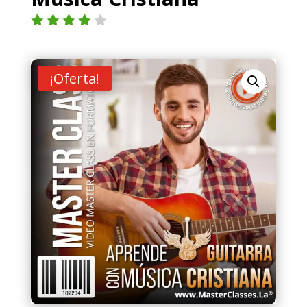
Valorad
o con
4.00
de
5 en
¡Oferta!
base a
valoraci
ón de
un
cliente